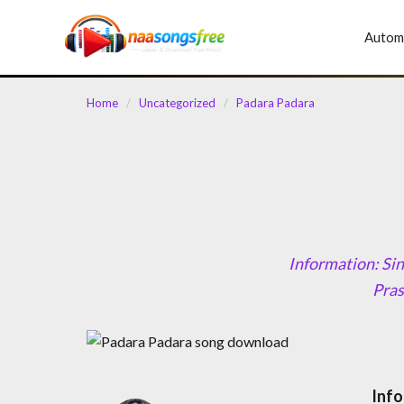
content
Autom
Home
/
Uncategorized
/
Padara Padara
Information: Si
Pras
Info