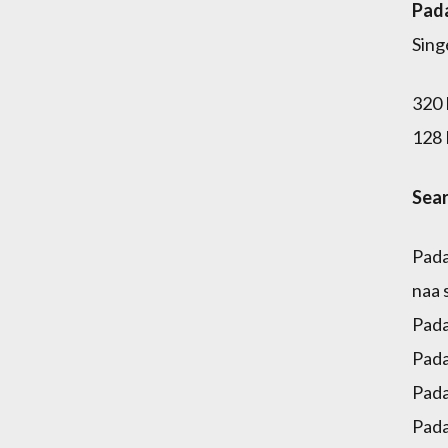
Pad
Sing
320 
128 
Sear
Pada
naa 
Pada
Pada
Pada
Pada