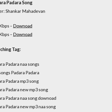
ara Padara Song
er: Shankar Mahadevan
Kbps –
Downoad
Kbps –
Downoad
ching Tag:
ra Padara naa songs
songs Padara Padara
ra Padara mp3 song
ra Padara new mp3 song
ra Padara naa song downoad
ra Padara new mp3 naa song