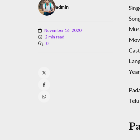
admin
Sing
Song
Musi
November 16, 2020
2 min read
Mov
0
Cast
Lan
Year
Pada
Tel
P