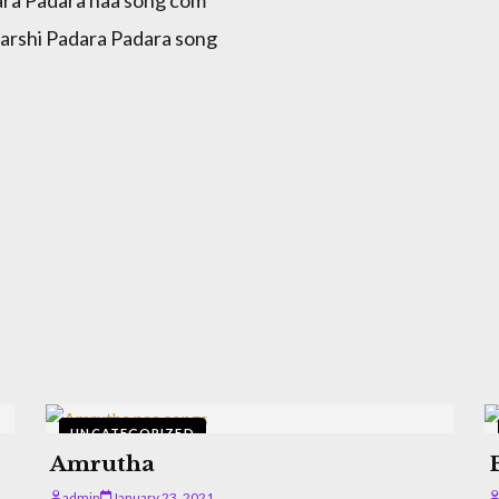
rshi Padara Padara song
UNCATEGORIZED
Amrutha
admin
January 23, 2021